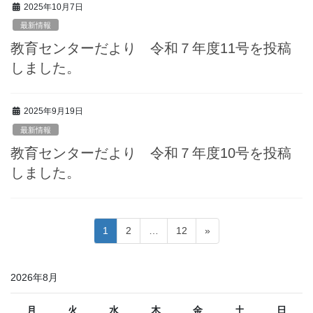
2025年10月7日
最新情報
教育センターだより 令和７年度11号を投稿
しました。
2025年9月19日
最新情報
教育センターだより 令和７年度10号を投稿
しました。
投
固
固
固
1
2
…
12
»
稿
定
定
定
ペ
ペ
ペ
の
2026年8月
ー
ー
ー
ペ
ジ
ジ
ジ
ー
月
火
水
木
金
土
日